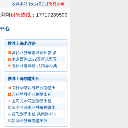
收藏本站
|
设为首页
|
免费发布
洋房网
租售热线
：17717239599
中心
推荐上海老洋房
多伦路独栋老洋房租赁 多
南京西路1522弄新式里弄
五原路老洋房-法租界经典
推荐上海别墅出租
闵行华漕西郊庄园别墅出
万科兰乔圣菲别墅出租
上海龙华花园别墅出租
长宁区武夷路独栋别墅出
霞飞别墅出租 武康路333
新华路独栋别墅出售